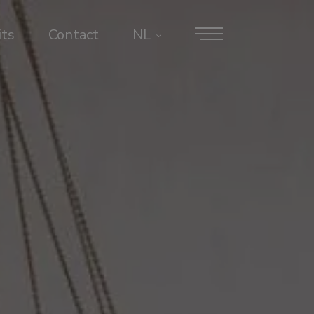
its
Contact
NL